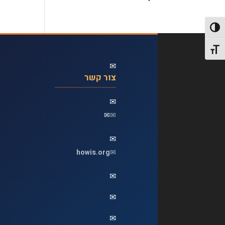
פעל/כבה ניגודיות גבוהה
תג גודל גופן
✉
צור קשר
✉
✉
✉
✉
howis.org
✉
✉
✉
✉