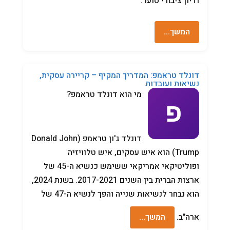
ודיון ציבורי סוער.
המשך…
דונלד טראמפ: המדריך המקיף – קריירה עסקית,
נשיאות ועובדות
מי הוא דונלד טראמפ?
דונלד ג'ון טראמפ (Donald John
Trump) הוא איש עסקים, איש טלוויזיה
ופוליטיקאי אמריקאי ששימש כנשיא ה-45 של
ארצות הברית בין השנים 2017-2021. בשנת 2024,
הוא נבחר לנשיאות שנייה והפך לנשיא ה-47 של
ארה"ב.
המשך…