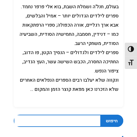
בעולם, חנל'ה ושמלת השבת, בוא אלי פרפר נחמד.
ספרים לילדים הגדולים יותר – אמיל והבלשים,
אבא ארך רגליים, אורה הכפולה; ספרי הרפתקאות
כמו – דנידין, חסמבה, החמישיה הסודית, השביעיה
הסודית, משחקי הרעב.
פעל/כבה ניגודיות גבוהה
ספרים לילדים ולגדולים – הנסיך הקטן, פו הדוב,
החתיכה החסרה, הכבש השישה עשר, העץ הנדיב,
תג גודל גופן
ציפור הנפש.
ונקווה שלא יעלבו רבים הספרים הנפלאים האחרים
שלא הזכרנו כאן מפאת קוצר הזמן והמקום …
חיפוש