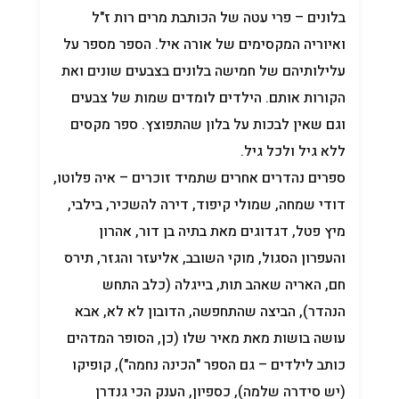
בלונים – פרי עטה של הכותבת מרים רות ז"ל
ואיוריה המקסימים של אורה איל. הספר מספר על
עלילותיהם של חמישה בלונים בצבעים שונים ואת
הקורות אותם. הילדים לומדים שמות של צבעים
וגם שאין לבכות על בלון שהתפוצץ. ספר מקסים
ללא גיל ולכל גיל.
ספרים נהדרים אחרים שתמיד זוכרים – איה פלוטו,
דודי שמחה, שמולי קיפוד, דירה להשכיר, בילבי,
מיץ פטל, דגדוגים מאת בתיה בן דור, אהרון
והעפרון הסגול, מוקי השובב, אליעזר והגזר, תירס
חם, האריה שאהב תות, בייגלה (כלב התחש
הנהדר), הביצה שהתחפשה, הדובון לא לא, אבא
עושה בושות מאת מאיר שלו (כן, הסופר המדהים
כותב לילדים – גם הספר "הכינה נחמה"), קופיקו
(יש סידרה שלמה), כספיון, הענק הכי גנדרן