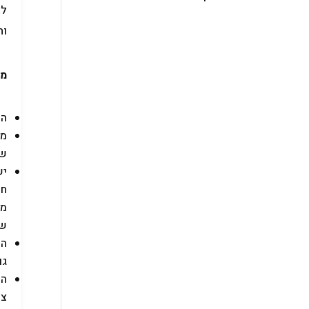
לא
וה
מה
המ
מד
שה
יש
מק
שא
גם
המ
צר