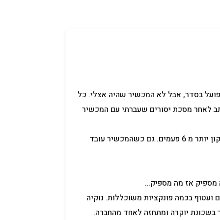
קניידלך
שמות לתינוקות
תנאי שימוש
פועל בסדר, אבל לא המכשיר שהיה אצלי. כל
תב לאחר מסכת יסורים שעברתי עם המכשיר
קיבלתי נוקיה E72 ברשת אורנג' לפני יותר משנה. מאז שלחתי אותו לתיקון יותר מ 6 פעמים. גם כשהמכשיר עובד
 מספיק אז מה מספיק…
ועטוף בכמה פונקציות משוכללות. נוקיה
אר בשכונת יוקרה ומתחזה לאחד מהחברה.