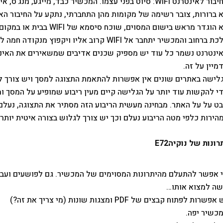
החיבור לאינטרנט WIFI: סיוט בפני עצמו. המכשיר כבד, מייגע
 ברורות, צובר רשימה של מקומות מהן התחברתי, נתקע על החיבור ה
לא הוגדר מראש בישום המסוים,
ללכת ברחוב והמכשיר יתחבר אל WIFI קרוב אליו ו
מיין על זה.
לישה באתרים שונים אין אפשרות להתאמת התצוגה למסך ויש צורך ל
י להקשות עוד יותר על הגלישה קיים מעין ריבוע שמופיע על המסך 
ט על על האתר. מבחינה מעשית הריבוע הזה מסתיר את התצוגה, נעלם 
הירות כלפי מטה הריבוע נעלם וכך יש צורך לגלוש בצורה איטית יותר 
רונות של נוקיהE72
 אפשר להתעלם מהיתרונות המסוימים של המכשיר. גם לפושעים ועברי
ה למצוא אותו…
אפשרות לפתוח קבצים של PDF ומצגות שונות (מי צריך את זה?)
כשיר יפה.