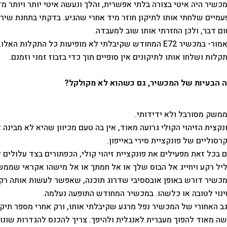
כשיר היה איטי בצורה בלתי אפשרית, והלך ונעשה איטי יותר ויותר מד
עמיים שלחתי אותו לתיקון חוזר מיד אחרי שהגיע. בדקתי בתחנת שי
ם דבר, ולכן החזרתי אותו שוב למעבדה.
כאמור- במכשיר E72 המחודש שקיבלתי לא מופיעות כל התקלות
קלות ושלחו אותו לתיקונים אין סופיים תוך כדי בזבוז זמני וזמנם.
 הבעיות של המכשיר, גם כשהוא לא מקולקל?
משק מסורבל ולא ידידותי.
נקצית הזיהוי הקולי גרועה מאוד, אין בה טעם מכיוון שהיא לא מבינה
רסוליים של פונקציית סירי באייפון.
 בכל זאת מפעילים את פונקציית זיהוי קולי, הכפתורים בצד עלולים 
יל רקע ויחייג אל הבוס שלך או אל חמתך או אל מישהו אקראי שממש 
כשיר דורש באופן אובססיבי שדרוג תוכנה, שאפשר לעשות אותה רק 
נוי לטובה או כלשהו. במכשיר המחודש התופעה נעלמה.
ב האחורי של המכשיר נפל מרגע שקיבלתי אותו, ורק אחרי מספר תיקו
ה מאוד להפוך מעברית לאנגלית ולהיפך. צריך להכנס להגדרות שונו