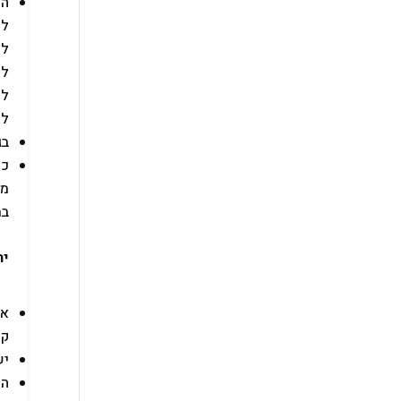
לא
לד
בג
כד
מב
במ
ית
אי
קש
יש 
המ