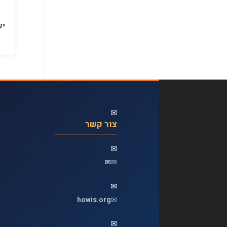
יש
✉
צור קשר
✉
✉
✉
✉
howis.org
✉
✉