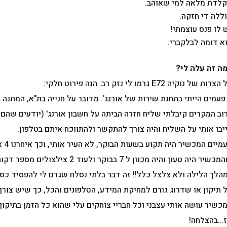
לדת מלאה למי שאוהב.
ללה די חזקה.
 לו פנס עוצמתי!
א דומה לבלקברי.
ה זה עלה לי?
רות של נוקיה E72 גרמו לי נזק רב. הנה פירוט חלקי:
וב המקרים קיבלתי שליח חזרה הביתה על חשבון אורנג' (יודעים שהם
יבו אותי על השליח והיה צורך להתקשר ולהתווכח איתם בטלפון.
פעמי
שהמכשיר היה טעון והיה מכוון ל 7 ב
הלך הלילה ולא צלצל כלל!! זה דבר בלתי נסלח שגרם לי להפסיד כסף
 תיקון או שדרוג גורם למחיקת המידע, הטלפונים והכל, כך שיש צור
כשיר עושה אותי עצבני וכל חבריי צוחקים עלי שהוא כל הזמן בתיקון.
…בהצלחה!