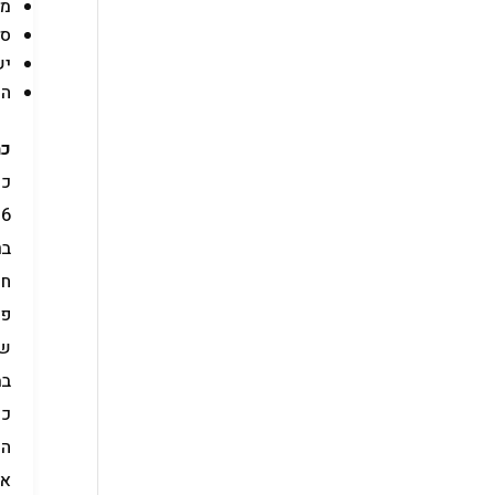
מק
סו
יש
הו
כמ
כל הצ
6 פעמים הייתי בתחנת שירות של אורנג'. מדובר על חנייה בת"א, המתנה בתור וכדומה.
בר
חי
במ
כל
המ
אז