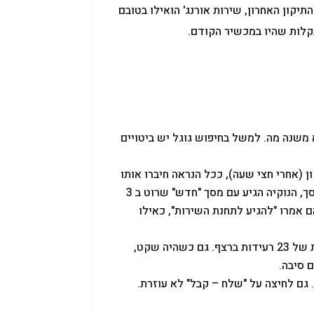
קון האחרון, שירות אורנג' הואילו בטובם
תקלות שהיו במכשיר הקודם.
משנה מה. למשל בחיפוש גוגל יש ביטויים
 (אחרי חצי שעה), ככל הנראה חיברו אותו
חזק מדי או חלש מדי או בצורה לא נכונה. בפעם השניה שחזר מתיקון מסך, הנוקיה הגיע עם מסך "חדש" שרוט ב 3
 אמרו "להגיע לתחנת השירות", כאילו
המכשיר היה רוטט להנאתו באופן מפתיע ובלי שום סיבה, בסדרת רעידות של 23 רעידות ברצף. גם כשהיה שקט,
 סיבה.
 גם לחיצה על "שלח – קבל" לא עוזרת.