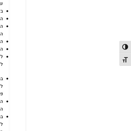
שה
בז
המ
המ
הי
המצלמה
פעל/כבה ניגודיות גבוהה
הפ
תג גודל גופן
לא
במ
לה
פרופיל XDM? בק
המ
הת
במ
לע