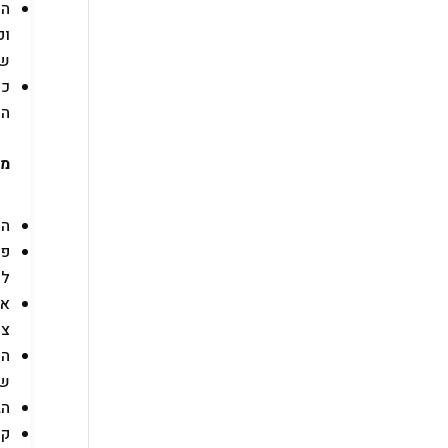
המ
ופ
שו
הת
מה
המ
פו
לק
אם
צל
המ
שי
הג
קש