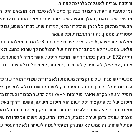
ופכת עברית לאנגלית בלחיצת כפתור.
מן כתיבת הודעות התצוגה כבה כך סתם ללא סיבה ולא מוצאים היכן הא
כשיר איטי מאוד, והולך ונעשה איטי יותר יותר כאשר מוסיפים לו מע
כשיר מתלונן כל הזמן שהזכרון מלא, למרות שיש זכרון בשפע, גם פנ
סטוריה, מטמון, נתוני התחברות וכל השאר.
 לא משהו, 5 מגה, אבל יש מצלמות עם 2-3 מגה שמצלמות יותר טוב.
לאש במכשיר לא מסונכן למהירות של המצלמה כך שהוא כמעט ולא א
לנוקיה E72 יש מעין כפתור חיישן מרכזי אופטי, אשר אמור לדמות
 נוח, לא יעיל, לא מעשי, לא חשוב, לא טוב, לא מוצלח ולא שום דבר.
כשיר יש מגוון של פונקציות משונות ולא ברורות שצריך תואר שני כד
גדרות מייל. עדכון תוכנה מתייחס רק לישומים שונים ולא לטלפון עצמו 
רת APN? פוליסות VPN? ומה הקשר הסבוך והעלום ביניהם?
יקום של כל פונקציה וכל ישום הוא מיקום משונה, השעון דחוף באיזה
צוגה כדי שיהיה אפשר לעבוד בנוחות. אחרי תיקון או שדרוג הכל נמ
צבים שונים בזמן שיחה נכנסת, הטלפון מקשקש משהו על פקודת שי
נות לשיחה. זה ממש לא נוח. רק רציתי לענות לשיחה ולא להתעסק עם 