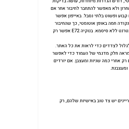
, מנג'ס, איטי, דורש הגדרות מיוחדות, עושה בדיקות
אחרון ולא מאפשר להתחבר לחיבור אחר אם
 שוכח סיסמא של WIFI בבית או במקום קבוע ופשוט בלתי נסבל. באייפון אפשר
יקפוץ מנקודה חמה לנקודה חמה באופן אוטומטי, כך שהחיבור
לאינטרנט נשמר כל עוד יש מספיק שכנים אדיבים שמשאירים את האינטרנט ללא סיסמא. בנוקיה E72 אפשר רק
גלול לצדדים כדי לראות את כל האתר.
ומראה חלק מדגמי של העמוד כדי לאפשר
רק אחרי כמה שניות ומעצבן. אם יורדים
ומעצבנת.
ינים יש צד טוב באישיות שלהם, רק