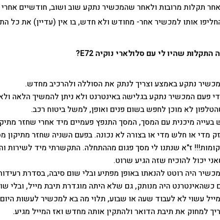
חר תקלות מרובות ולאחר שהמכשיר נתקע שוב ושוב, חודשיים אחרי התי
חליפו אותו למכשיר אחר- מחודש ולא חדש, בו אין (עדיין) את כל ה
 התקלות שהיו לי עם סלולארי נוקיה E72?
כשיר נתקע באמצע וצריך לנתק את הסוללה ולהרכיב מחדש.
י פעם המכשיר נתקע בגלישה באינטרנט ולא ניתן להמשיך הלאה ולא 
טלפון לא מוכן לחפש בשום פנים ואופן, למשל ביטוח רכב.
 בעייה מיכנית עם המסך, המסך התנפץ פעמיים מיד אחרי שחזר מתיקון
ומות!!! ז"א שנתנו לי מסך פגום מההתחלה. התקשרתי מיד לשירות והם
ני יכול להוכיח שזה הגיע שרוט.
 כשהאינטרנט היה מנותק, גם שלא היתה מוגדרת תיבת מייל, ובלי שום
ייל עשוי לא לעבוד שעה או שבוע, תלוי מה בא למכשיר לעשות היום.
יך למחוק את תיבת הדואר ולהתקין אותה מחדש ואז המייל מגיע.