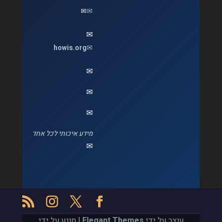
✉
✉
✉
howis.org
✉
✉
✉
✉
מידע איכותי לכל אחד
✉
עוצב על ידי
Elegant Themes
| מונע על ידי