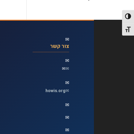
פעל/כבה ניגודיות גבוהה
תג גודל גופן
✉
צור קשר
✉
✉
✉
✉
howis.org
✉
✉
✉
✉