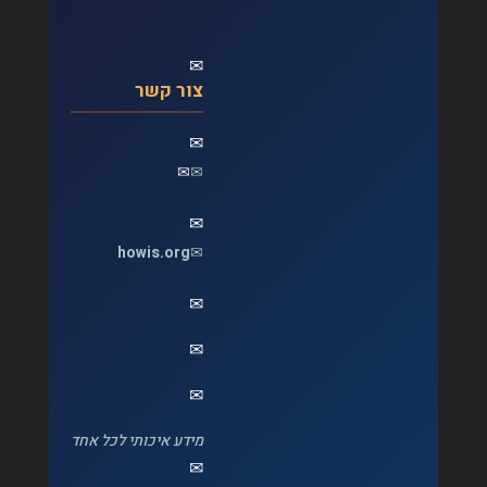
✉
צור קשר
✉
✉
✉
✉
howis.org
✉
✉
✉
✉
מידע איכותי לכל אחד
✉