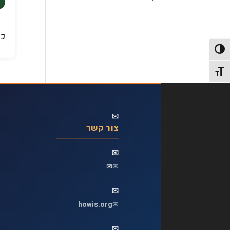
כס
פעל/כבה ניגודיות גבוהה
תג גודל גופן
✉
צור קשר
✉
✉
✉
✉
howis.org
✉
✉