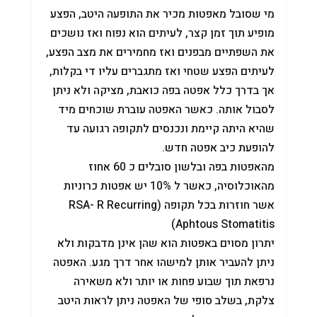
מי שסובל מאפטות מכיר את התופעה היטב, הפצע
מופיע תוך זמן קצר, לעיתים הוא נפוח ואז נושכים
את השפתיים מבפנים ואז מחמירים את מצב הפצע,
לעיתים הפצע שטחי ואז מתגברים עליו די בקלות,
אך בדרך כלל אפטה בפה כואבת, מציקה ולא ניתן
לסבול אותה. כאשר האפטה עוברת שוכחים מיד
שהיא היתה קיימת ונכנסים לתקופה רגועה עד
להופעת כיב אפטה חדש.
מהאפטות בפה ובלשון סובלים כ 60 אחוז
מהאוכלוסיה, כאשר ל 10% יש אפטות כרוניות
אשר חוזרות בכל תקופה (RSA- R Recurring
Aphtous Stomatitis)
יתרון מסוים באפטות הוא שהן אינן מדבקות ולא
ניתן להעביר אותן למישהו אחר דרך מגע. האפטה
נרפאת תוך שבוע פחות או יותר ולא משאירה
צלקת, בשלב סופי של האפטה ניתן לראות היטב