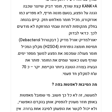
KANK+A קצת שורף, חומר דביק שיוצר שכבה
הגנה על הפצע, בטעם מנטה חריף, לא מפריע כמו
אורוקורט, מכיל חומר מאלחש חזק. קיים בהנחה
בחלק מהקופות למרות שבתי המרחקת לא מודעים
לכך. כדאי לבדוק
•אורלמדיק-אורל מדיק ( דבקטרול Debacterol)
תמיסת חומצה גופרתית (H2SO4) מקלון המכיל
חומר מעולה שמכסה את הפצע למשך מספר ימים.
שורף מעט כאשר שמים את החומר. פותר את
הבעיה בצורה הטובה ביותר הקיימת. יקר – כ 70
ש'ח למקלון חד פעמי.
מה הסיבות לאפטות בפה ?
למעשה, זה לא כל כך חשוב. מי שסובל מאפטות
באופן חוזר מעונין להפסיק אותן בהקדם האפשרי,
ולא יכול לקשר את הופעתן לסיבה אחת ברורה. אין