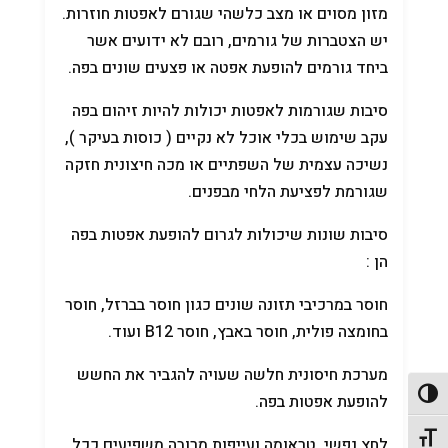
מזון מסוים או מצב כלשהי שגורם לאפטות חוזרות.
יש הצטברות של גורמים, רובם לא ידועים אשר
ביחד גורמים להופעת אפטה או פצעים שונים בפה.
סיבות שגורמות לאפטות יכולות להיות זיהום בפה
עקב שימוש בכלי אוכל לא נקיים ( כוסות בעיקר ),
נשיכה עצמית של השפתיים או מכה חיצונית חזקה
שגורמת לפציעת הלחי מבפנים.
סיבות שונות שיכולות לגרום להופעת אפטות בפה
הן :
חוסר במרכיבי תזונה שונים כגון חוסר בברזל, חוסר
בחומצה פולית, חוסר באבץ, חוסר B12 ועוד.
מערכת חיסונית חלשה שעויה להגביר את החשש
פעל/כבה ניגודיות גבוהה
להופעת אפטות בפה.
תג גודל גופן
לחץ נפשי, טראומה ועייפות מרובה משפיעים ככל