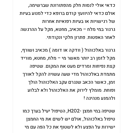
כדאי אולי לנסות חלק מהפתורונת שברשימה,
אולם כדאי להיוועץ קודם ברופא כדי למנוע בעיות
של רגישויות או בעיות רפואיות אחרות
גרגור במי מלח – מכאיב, מחטא, מקל על ההרגשה
לאחר האפטות. פתרון חלקי ונקודתי.
גרגור באלכוהול ( וודקה או דומה ) מכאיב ושורף,
מקל לזמן רב יותר מאשר מי – מלח, מחטא, מוריד
קצת נפיחות ומרדים מעט את המקום. שטיפה
מתמדת באלכוהול מדי שעה עשויה להקל לאורך
זמן, כאשר הכאב שנגרם עקב האלכוהול הולך
ופוחת. מומלץ לירוק את האלכוהול ולא לבלוע
ולהמנע מנהיגה !
שטיפה במי חמצן -H2O2, הטיפול יעיל בערך כמו
טיפול באלכוהול, אולם יש לשים את מי החמצן
ישירות על הפצע ולא לשטוף את כל הפה עם מי