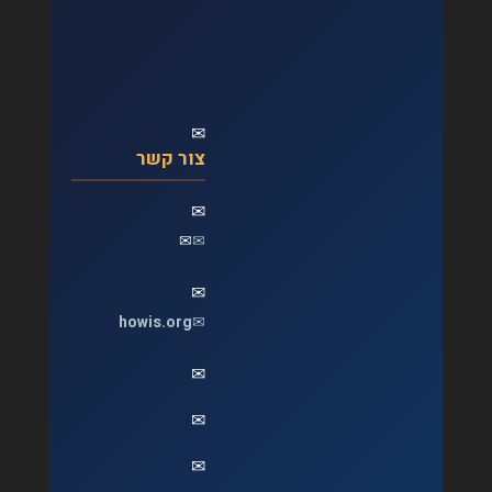
✉
צור קשר
✉
✉
✉
✉
howis.org
✉
✉
✉
✉