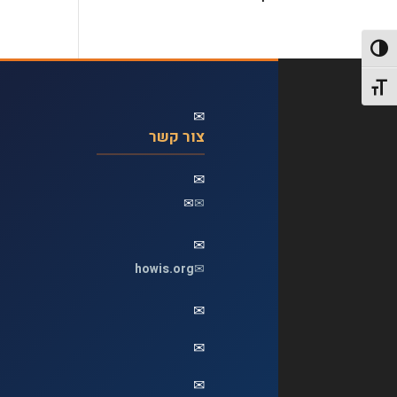
פעל/כבה ניגודיות גבוהה
תג גודל גופן
✉
צור קשר
✉
✉
✉
✉
howis.org
✉
✉
✉
✉