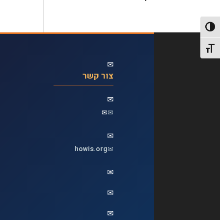
פעל/כבה ניגודיות גבוהה
תג גודל גופן
✉
צור קשר
✉
✉
✉
✉
howis.org
✉
✉
✉
✉