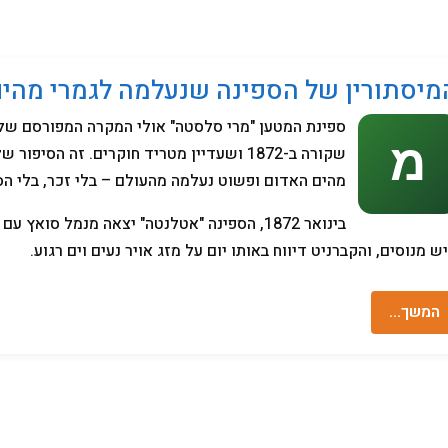
מחשבים
מיסתורין של הספינה שנעלמה לגמרי מהים הא
ספינת המטען "מרי סלסטה" אולי המקרה המפורסם של ס
שקורה ב-1872 ושעדיין מטריד חוקרים. זה ה
מהים האדום ופשוט נעלמה מהעולם – בלי זכר, בלי הס
ש מנוסים, והקברניט דיווח באותו יום על מזג אויר נעים וים רגוע.
המשך…