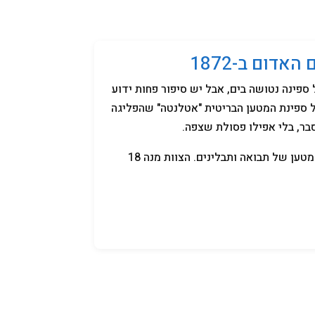
קניידלך
שמות לתינוקות
תנאי שימוש
דום ב-1872
פינה נטושה בים, אבל יש סיפור פחות ידוע
סיפור של ספינת המטען הבריטית "אטלנטה" שהפליגה
בר, בלי אפילו פסולת שצפה.
בינואר 1872, הספינה "אטלנטה" יצאה מנמל סואץ עם מטען של תבואה ותבלינים. הצוות מנה 18