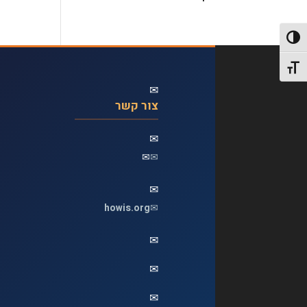
פעל/כבה ניגודיות גבוהה
תג גודל גופן
✉
צור קשר
✉
✉
✉
✉
howis.org
✉
✉
✉
✉