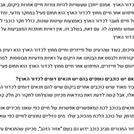
דור הארץ. אמנם ייתכן שעשויות להיות צורות חיים אחרות ביקום, אב
יפוש אחר חיים מחוץ לכדור הארץ הוא תחום פעיל במחקר מדעי, ומ
 חיים מעבר לכדור הארץ באמצעות שיטות שונות, כולל חקר כוכבי לכ
מש ומחוצה לה. עם זאת, בשלב זה, אין ראיות חותכות המצביעות על ק
דור הארץ.
יכום, בעוד שהרעיון של חייזרים וחיים מחוץ לכדור הארץ הוא רעיון מ
קורתית ולבסס את הבנתנו את היקום על ראיות מדעיות מבוססות. למר
ומם של חייזרים, החיפוש אחר חיים מחוץ לכדור הארץ הוא תחום פעי
ם יש כוכבים נוספים בהם יש תנאים דומים לכדור הארץ?
יר מאוד שיש כוכבים אחרים ביקום שיש להם תנאים דומים לכדור האר
לו, אבל קשה לדעת זאת בוודאות מכיוון שהצלחנו לחקור רק חלק קט
נאים בכוכב לכת המאפשרים אפשרות של חיים כפי שאנו מכירים אותם,
רחק של כוכב הלכת מהכוכב שלו. מים נוזליים נחוצים לחיים כפי שאנ
ור המגורים סביב כוכב ידוע גם בשם "אזור הזהב", מכיוון שהתנאים על