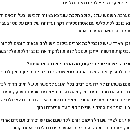
י ולא קר מדי – לקיום מים נוזליים.
ערכת השמש שלנו, כוכב הלכת שנמצא באזור הלביש ובעל תנאים הדו
א כוכב לכת סלעי עם אטמוספירה דקה ועדויות של מים על פניו בעבר.
יים כפי שאנו מכירים אותו.
כן מאוד שיש כוכבי לכת אחרים ביקום ויש להם תנאים דומים לכדור 
כניקות חדשות, ייתכן שנוכל לזהות ולחקור את כוכבי הלכת הללו בעת
ידה ויש חייזרים ביקום, מה הסיכוי שנפגוש אותם?
ה להעריך את הסיכוי הסטטיסטי שנפגוש חייזרים מכיוון שאין לנו מס
נם משתנים לא ידועים רבים בכל הנוגע לאפשרות של חיים מחוץ לכדו
ד כמה הם מתקדמים. חלק מהמדענים מאמינים שהיקום שוקק חיים ושז
ורים תבוניים אחרים. אחרים מאמינים שהתנאים הדרושים לאבולוציה ש
 שהופך את הסיכוי שניצור קשר עם חייזרים נמוך.
וי גם לציין שגודל היקום גורם לכך שגם אם יש יצורים תבוניים אחרי
וק מאיתנו עד שזה יהיה בלתי אפשרי עבורנו ליצור איתם קשר.