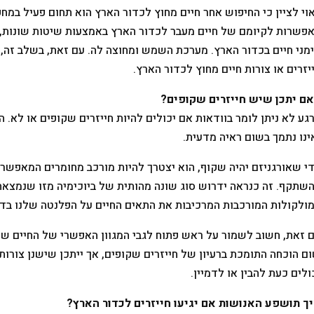
וי לציין כי החיפוש אחר חיים מחוץ לכדור הארץ הוא תחום פעיל במ
פשרות לקיומם של חיים מעבר לכדור הארץ באמצעות שיטות שונות, ל
מני חיים בכדור הארץ. מערכת השמש ומחוצה לה. עם זאת, בשלב זה, 
יזרים או צורות חיים מחוץ לכדור הארץ.
ם יתכן שיש חייזרים שקופים?
גע לא ניתן לומר בוודאות אם יכולים להיות חייזרים שקופים או לא. ה
ינו נתמך בשום ראיה מדעית.
י שאורגניזם יהיה שקוף, הוא יצטרך להיות מורכב מחומרים המאפשרי
שתקף. זה כנראה ידרוש סוג שונה מהותית של ביוכימיה מזו שנמצאת 
ולקולות המורכבות המרכיבות את התאים החיים על הפלנטה שלנו בדר
 זאת, חשוב לשמור על ראש פתוח לגבי המגוון האפשרי של החיים שעש
ם הוכחה התומכת ברעיון של חייזרים שקופים, אך ייתכן שישנן צורו
ולים כעת להבין או לדמיין.
ך תושפע האנושות אם יגיעו חייזרים לכדור הארץ?