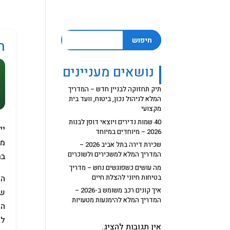
חיפוש
ה
נושאים מעניינים
תיק תחזוקה לבניין חדש – המדריך
המלא לניהול נכון, ביטוח, וועד בית
מקצועי
40 שמות נדירים ויוצאי דופן לבנות
יי
2026 – מיוחדים במיוחד
מס
שכירת דירה בתל אביב 2026 –
המדריך המלא למשכירים ולשוכרים
בר
מה עושים כשפוגשים נחש – מדריך
בטיחות חיוני להצלת חיים
הח
איך קונים רכב משומש ב-2026 –
של
המדריך המלא להימנעות מטעויות
הש
לכ
אין תגובות להציג.