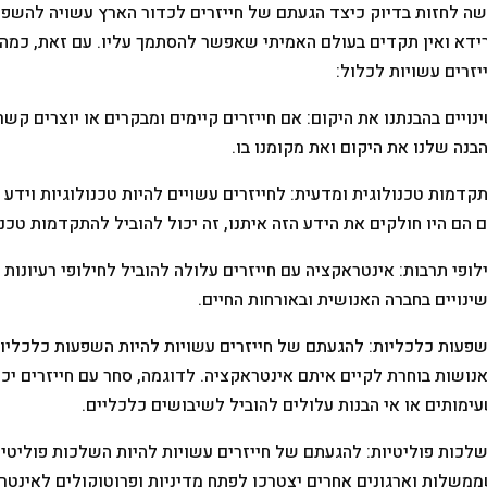
ה לחזות בדיוק כיצד הגעתם של חייזרים לכדור הארץ עשויה להשפיע
ידא ואין תקדים בעולם האמיתי שאפשר להסתמך עליו. עם זאת, כמה
יזרים עשויות לכלול:
נויים בהבנתנו את היקום: אם חייזרים קיימים ומבקרים או יוצרים קש
בנה שלנו את היקום ואת מקומנו בו.
קדמות טכנולוגית ומדעית: לחייזרים עשויים להיות טכנולוגיות וידע
 הם היו חולקים את הידע הזה איתנו, זה יכול להוביל להתקדמות טכנ
לופי תרבות: אינטראקציה עם חייזרים עלולה להוביל לחילופי רעיונות
ינויים בחברה האנושית ובאורחות החיים.
פעות כלכליות: להגעתם של חייזרים עשויות להיות השפעות כלכליות,
נושות בוחרת לקיים איתם אינטראקציה. לדוגמה, סחר עם חייזרים יכ
ימותים או אי הבנות עלולים להוביל לשיבושים כלכליים.
לכות פוליטיות: להגעתם של חייזרים עשויות להיות השלכות פוליטיות,
משלות וארגונים אחרים יצטרכו לפתח מדיניות ופרוטוקולים לאינטרא