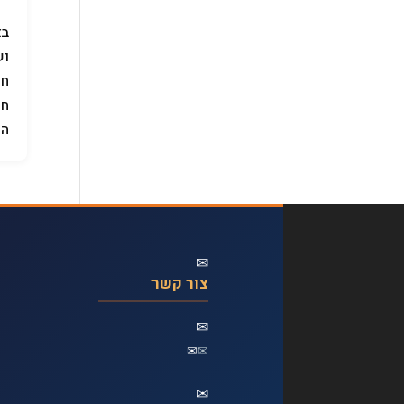
בא
וש
חי
חש
הס
✉
צור קשר
✉
✉
✉
✉