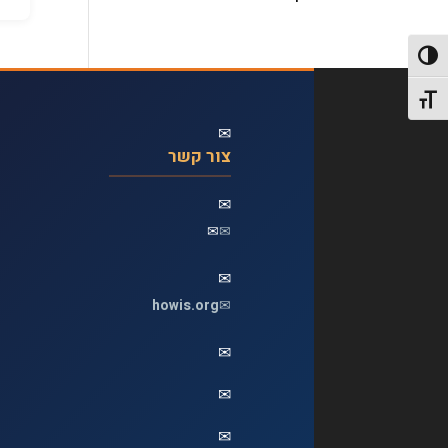
פעל/כבה ניגודיות גבוהה
תג גודל גופן
✉
צור קשר
✉
✉
✉
✉
howis.org
✉
✉
✉
✉