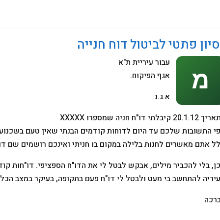
מחשבים
סיון פתטי לביטול דוח חנייה
עבור עיריית ת"א
אגף הפיקוח.
א.ג.נ
20.1. קיבלתי דו"ח חניה שמספרו XXXXX
י התשובות שלכם עד היום לדוחות קודמים הבנתי שאין טעם בשכנועי
ל אתם מאשרים לחנות בלילה במקום בו חניתי ואינכם רושמים שם דו
ן, בלי להכביר מילים, אבקש לבטל לי את הדו"ח הספציפי. דו"חות קוד
יריה להתחשב בי מעט ולבטל לי דו"ח פעם בתקופה, בעיקר במצב הכל
רכה