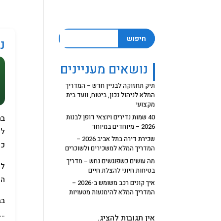
חיפוש
נ
נושאים מעניינים
תיק תחזוקה לבניין חדש – המדריך
המלא לניהול נכון, ביטוח, וועד בית
מקצועי
40 שמות נדירים ויוצאי דופן לבנות
בתאריך 12
2026 – מיוחדים במיוחד
לפ
שכירת דירה בתל אביב 2026 –
כל
המדריך המלא למשכירים ולשוכרים
מה עושים כשפוגשים נחש – מדריך
לכ
בטיחות חיוני להצלת חיים
הע
איך קונים רכב משומש ב-2026 –
המדריך המלא להימנעות מטעויות
בב
…
אין תגובות להציג.