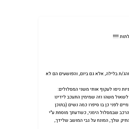
קניידלך
שמות לתינוקות
תנאי שימוש
ת !!!!!
הג/ת בלילה, אלא גם ביום, והפושעים הם לא
ות ניסו לעקוף אותי משני המסלולים:
שאול משהו וזה שמימין התעכב לידינו
יים לפני כן בו סיפרו כמה נשים (בתוכן
רכב שבמסלול הימני, כשדעתך מוסחת ע"י
תיק שלך, המונח על גבי המושב שלידך,