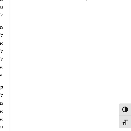
גם
לנ
מא
לע
או
לב
אנ
את
קפ
לפ
פעל/כבה ניגודיות גבוהה
או
אז
תג גודל גופן
וב