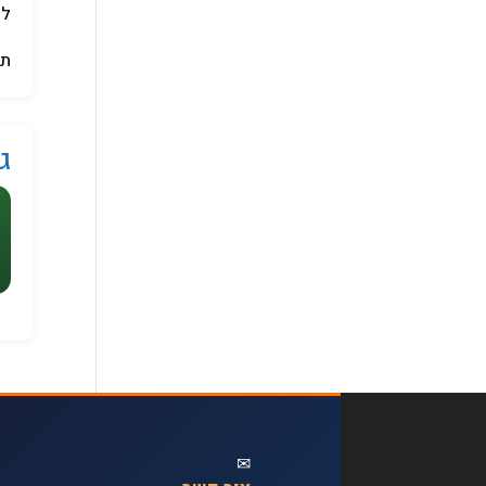
לק
תנ
ג
✉