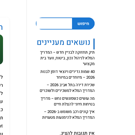
חיפוש
ח
נושאים מעניינים
תיק תחזוקה לבניין חדש – המדריך
המלא לניהול נכון, ביטוח, וועד בית
מקצועי
40 שמות נדירים ויוצאי דופן לבנות
לי
2026 – מיוחדים במיוחד
רק
שכירת דירה בתל אביב 2026 –
המדריך המלא למשכירים ולשוכרים
לי
מה עושים כשפוגשים נחש – מדריך
של
בטיחות חיוני להצלת חיים
כב
איך קונים רכב משומש ב-2026 –
חב
המדריך המלא להימנעות מטעויות
זה
אין תגובות להציג.
וב