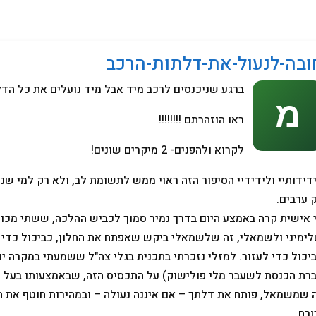
מחשבים
ובה-לנעול-את-דלתות-הרכב
ברגע שניכנסים לרכב מיד אבל מיד נועלים את כל הדלתו
ראו הוזהרתם !!!!!!!!
לקרוא ולהפנים- 2 מיקרים שונים!
דידותיי ולידידיי הסיפור הזה ראוי ממש לתשומת לב, ולא רק למי שנו
 ערבים.
 אישית קרה באמצע היום בדרך נמיר סמוך לכביש ההלכה, ששתי מכוני
ימיני ולשמאלי, זה שלשמאלי ביקש שאפתח את החלון, כביכול כדי ל
יכול כדי לעזור. למזלי נזכרתי בתכנית בגלי צה"ל ששמעתי במקרה יומ
רת הכנסת לשעבר מלי פולישוק) על התכסיס הזה, שבאמצעותו בעל ה
 שמשמאל, פותח את דלתך – אם איננה נעולה – ובמהירות חוטף את ה
ורח.