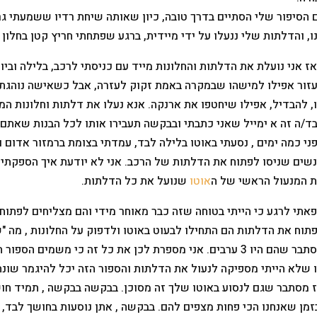
 הסיפור שלי הסתיים בדרך טובה, כיון שאותה שיחת רדיו ששמעתי גר
ו, והדלתות שלי ננעלו על ידי מיידית, ברגע שפתחתי חריץ קטן בחלו
ז אני נועלת את הדלתות והחלונות מייד עם כניסתי לרכב, בלילה וביום
זור אפילו למישהו שבמקרה באמת זקוק לעזרה, אבל כשאישה נוהגת 
, להבדיל, אפילו שיחטפו את ארנקה. אנא נעלו את דלתות וחלונות המכ
ד/ה זה א ימייל שאני כתבתי ובבקשה תעבירו אותו לכל הבנות שאתם 
שים שניסו לפתוח את הדלתות של הרכב. אני לא יודעת איך הספקתי ו
 המנעול הראשי של ה
אוטו
שנועל את כל הדלתות.
אתי לרגע כי הייתי בטוחה שזה כבר מאוחר מידי והם מצליחים לפתו
תוח את הדלתות הם התחילו לבעוט באוטו ולדפוק על החלונות , מה "ש
מסתבר שהם היו 3 ערבים. אני מספרת לכן את כל זה כי משמים 
 שלא הייתי מספיקה לנעול את הדלתות והספור הזה יכל להיגמר שונה
 מסתבר שגם לנסוע באוטו שלך זה מסוכן. בבקשה בבקשה , תמיד חושב
זמן שאנחנו הכי פחות מצפים להם. בבקשה , אתן נוסעות בחושך לבד, ב