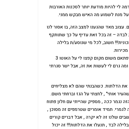
מה לי להיות מודעת יותר לסכנות האורבות
ן על מנת לשמוע מה האיש מבקש ממני.
. עצוב מאד שהגענו למצב הזה, בו אסור לנו
לבדה – זה בכל זאת עדיף על כך שתותקף
ונית!!! חשוב, לכל מי שנוסע/ת בלילה
מכירות.
לפני כמה ימים , נסעתי באוטו בלילה לבד, עמדתי בצומת ברמזור אדום ופתאם משום מקום קפצו לי על האוטו 3
מה גרם לי לעשות את זה, אבל ישר סגרתי
ח את הדלתות. כשהבנתי שהם לא מצליחים
העיר אותי" , לחצתי על הגז וברחתי משם.
הספור הזה נגמר ככה , מספיק שהייתי עם חלון פתוח
 לגמרי. תמיד אומרים שטרמפים זה מסוכן ,
ים שלנו זה לא יקרה , אבל דברים קורים
לילה לבד , תנעלו את הדלתות!!! זה יכול