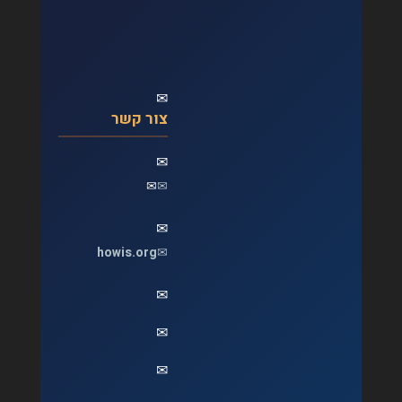
✉
צור קשר
✉
✉
✉
✉
howis.org
✉
✉
✉
✉