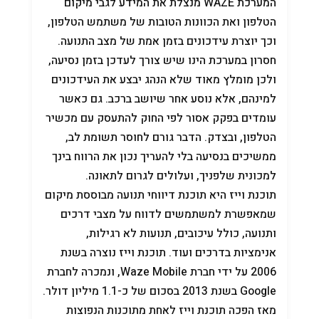
המערכת WAZE מנצלת את המידע לגבי מיקום
הטלפון ואת הכוונות הטובות של משתמש הטלפון,
וכך יוצרת עידכונים בזמן אמת של מצב התנועה.
חסרון במערכת הינו שיש צורך לעדכן בזמן נסיעה,
ולכן מומלץ מאוד שלא הנהג יבצע את העידכונים
למינהם, אלא נוסע אחר שיושב ברכב. גם כאשר
עומדים בפקק אסור לפי החוק להתעסק עם מכשיר
הטלפון, ובצדק. הדבר גורם לחוסר תשומת לב,
ממשיכים בנסיעה בלי להעריך נכון את הרווח בינך
למכונית שלפניך, ועלולים לגרום לתאונה.
תוכנת וייז היא תוכנת דיווחי תנועה מבוססת מיקום
שמאפשרת למשתמשים לדווח על מצבי דרכים
ותנועה, כולל עיכובים, תנועות לא רגילות,
אנימציות בדרכים ועוד. תוכנת וייז נוצרה בשנת
2006 על ידי חברת Waze Mobile, ונמכרה לחברת
Google בשנת 2013 בסכום של כ-1.1 מיליון דולר.
מאז הפכה תוכנת וייז לאחת מתוכנות הנפוצות