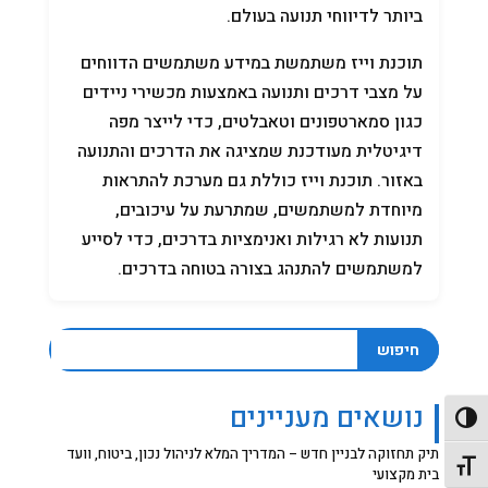
ביותר לדיווחי תנועה בעולם.
תוכנת וייז משתמשת במידע משתמשים הדווחים
על מצבי דרכים ותנועה באמצעות מכשירי ניידים
כגון סמארטפונים וטאבלטים, כדי לייצר מפה
דיגיטלית מעודכנת שמציגה את הדרכים והתנועה
באזור. תוכנת וייז כוללת גם מערכת להתראות
מיוחדת למשתמשים, שמתרעת על עיכובים,
תנועות לא רגילות ואנימציות בדרכים, כדי לסייע
למשתמשים להתנהג בצורה בטוחה בדרכים.
חיפוש
נושאים מעניינים
פעל/כבה ניגודיות גבוהה
תיק תחזוקה לבניין חדש – המדריך המלא לניהול נכון, ביטוח, וועד
תג גודל גופן
בית מקצועי