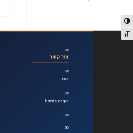
פעל/כבה ניגודיות גבוהה
תג גודל גופן
✉
צור קשר
✉
✉
✉
✉
howis.org
✉
✉
✉