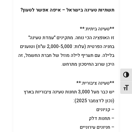
תשתיות טעינה בישראל – איפה אפשר לטעון?
**טעינה ביתית:**
זו האופציה הכי נוחה. מתקינים "עמדת טעינה"
בחניה הפרטית (עלות: 2,000-5,000 ש"ח) וטוענים
בלילה. עם תעריף לילה מוזל של חברת החשמל, זה
היכן שרוב החיסכון מתרחש.
פעל/כבה ניגודיות גבוהה
**טעינה ציבורית:**
תג גודל גופן
יש כבר מעל 3,000 תחנות טעינה ציבוריות בארץ
(נכון לדצמבר 2025):
– קניונים
– תחנות דלק
– חניונים עירוניים