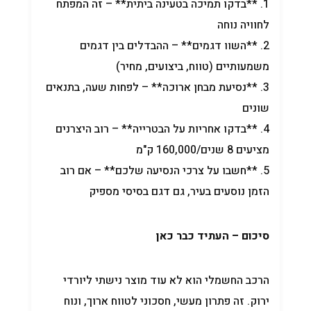
1. **בדקו תמיכה בטעינה ביתית** – זה המפתח
לחוויה נוחה
2. **השוו דגמים** – ההבדלים בין דגמים
משמעותיים (טווח, ביצועים, מחיר)
3. **נסיעת מבחן ארוכה** – לפחות שעה, בתנאים
שונים
4. **בדקו אחריות על הבטרייה** – רוב היצרנים
מציעים 8 שנים/160,000 ק"מ
5. **חשבו על צרכי הנסיעה שלכם** – אם רוב
הזמן נוסעים בעיר, גם דגם בסיסי מספיק
סיכום – העתיד כבר כאן
הרכב החשמלי הוא לא עוד מוצר נישתי ליורדי
ירוק. זה פתרון מעשי, חסכוני לטווח ארוך, ונוח