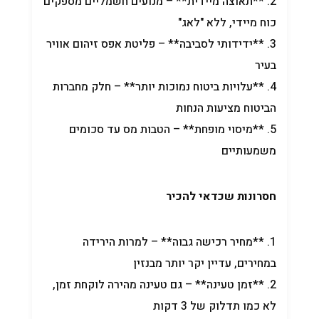
2. **תאוצה מיידית** – מנועים חשמליים מספקים
כוח מיידי, ללא "לאג"
3. **ידידותי לסביבה** – פליטת אפס זיהום אוויר
בעיר
4. **עלויות ביטוח נמוכות יותר** – חלק מחברות
הביטוח מציעות הנחות
5. **מיסוי מופחת** – הטבות מס עד סכומים
משמעותיים
חסרונות שכדאי להכיר
1. **מחיר רכישה גבוה** – למרות הירידה
במחירים, עדיין יקר יותר מבנזין
2. **זמן טעינה** – גם טעינה מהירה לוקחת זמן,
לא כמו תדלוק של 3 דקות